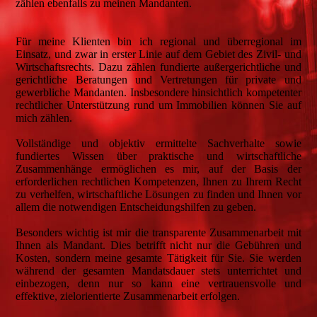
zählen ebenfalls zu meinen Mandanten.
Für meine Klienten bin ich regional und überregional im
Einsatz, und zwar in erster Linie auf dem Gebiet des Zivil- und
Wirtschaftsrechts. Dazu zählen fundierte außergerichtliche und
gerichtliche Beratungen und Vertretungen für private und
gewerbliche Mandanten. Insbesondere hinsichtlich kompetenter
rechtlicher Unterstützung rund um Immobilien können Sie auf
mich zählen.
Vollständige und objektiv ermittelte Sachverhalte sowie
fundiertes Wissen über praktische und wirtschaftliche
Zusammenhänge ermöglichen es mir, auf der Basis der
erforderlichen rechtlichen Kompetenzen, Ihnen zu Ihrem Recht
zu verhelfen, wirtschaftliche Lösungen zu finden und Ihnen vor
allem die notwendigen Entscheidungshilfen zu geben.
Besonders wichtig ist mir die transparente Zusammenarbeit mit
Ihnen als Mandant. Dies betrifft nicht nur die Gebühren und
Kosten, sondern meine gesamte Tätigkeit für Sie. Sie werden
während der gesamten Mandatsdauer stets unterrichtet und
einbezogen, denn nur so kann eine vertrauensvolle und
effektive, zielorientierte Zusammenarbeit erfolgen.