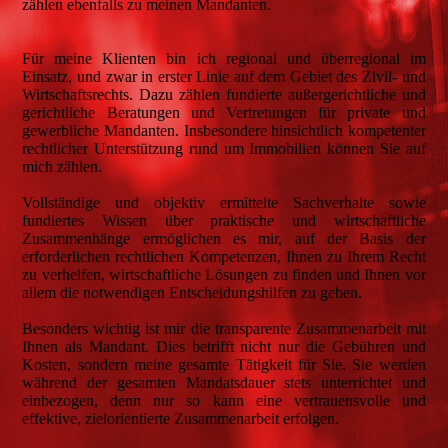
zählen ebenfalls zu meinen Mandanten.
Für meine Klienten bin ich regional und überregional im
Einsatz, und zwar in erster Linie auf dem Gebiet des Zivil- und
Wirtschaftsrechts. Dazu zählen fundierte außergerichtliche und
gerichtliche Beratungen und Vertretungen für private und
gewerbliche Mandanten. Insbesondere hinsichtlich kompetenter
rechtlicher Unterstützung rund um Immobilien können Sie auf
mich zählen.
Vollständige und objektiv ermittelte Sachverhalte sowie
fundiertes Wissen über praktische und wirtschaftliche
Zusammenhänge ermöglichen es mir, auf der Basis der
erforderlichen rechtlichen Kompetenzen, Ihnen zu Ihrem Recht
zu verhelfen, wirtschaftliche Lösungen zu finden und Ihnen vor
allem die notwendigen Entscheidungshilfen zu geben.
Besonders wichtig ist mir die transparente Zusammenarbeit mit
Ihnen als Mandant. Dies betrifft nicht nur die Gebühren und
Kosten, sondern meine gesamte Tätigkeit für Sie. Sie werden
während der gesamten Mandatsdauer stets unterrichtet und
einbezogen, denn nur so kann eine vertrauensvolle und
effektive, zielorientierte Zusammenarbeit erfolgen.