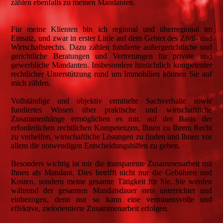
zählen ebenfalls zu meinen Mandanten.
Für meine Klienten bin ich regional und überregional im
Einsatz, und zwar in erster Linie auf dem Gebiet des Zivil- und
Wirtschaftsrechts. Dazu zählen fundierte außergerichtliche und
gerichtliche Beratungen und Vertretungen für private und
gewerbliche Mandanten. Insbesondere hinsichtlich kompetenter
rechtlicher Unterstützung rund um Immobilien können Sie auf
mich zählen.
Vollständige und objektiv ermittelte Sachverhalte sowie
fundiertes Wissen über praktische und wirtschaftliche
Zusammenhänge ermöglichen es mir, auf der Basis der
erforderlichen rechtlichen Kompetenzen, Ihnen zu Ihrem Recht
zu verhelfen, wirtschaftliche Lösungen zu finden und Ihnen vor
allem die notwendigen Entscheidungshilfen zu geben.
Besonders wichtig ist mir die transparente Zusammenarbeit mit
Ihnen als Mandant. Dies betrifft nicht nur die Gebühren und
Kosten, sondern meine gesamte Tätigkeit für Sie. Sie werden
während der gesamten Mandatsdauer stets unterrichtet und
einbezogen, denn nur so kann eine vertrauensvolle und
effektive, zielorientierte Zusammenarbeit erfolgen.