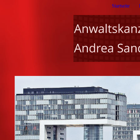
Startseite