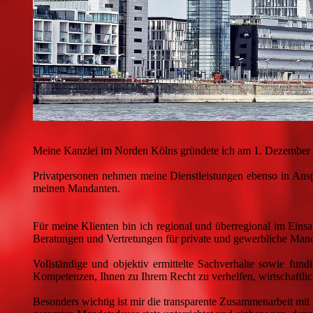
Meine Kanzlei im Norden Kölns gründete ich am 1. Dezember
Privatpersonen nehmen meine Dienstleistungen ebenso in Ans
meinen Mandanten.
Für meine Klienten bin ich regional und überregional im Einsat
Beratungen und Vertretungen für private und gewerbliche Mand
Vollständige und objektiv ermittelte Sachverhalte sowie fund
Kompetenzen, Ihnen zu Ihrem Recht zu verhelfen, wirtschaftli
Besonders wichtig ist mir die transparente Zusammenarbeit mit