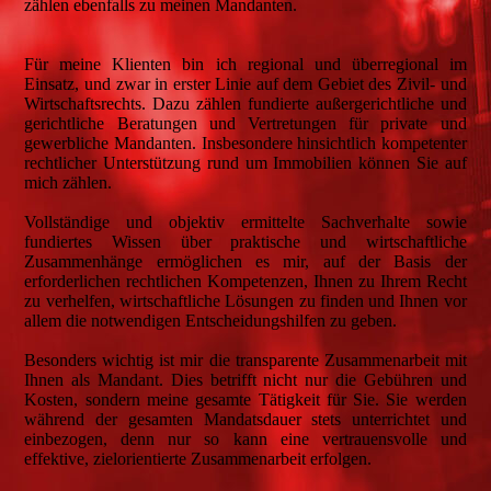
zählen ebenfalls zu meinen Mandanten.
Für meine Klienten bin ich regional und überregional im
Einsatz, und zwar in erster Linie auf dem Gebiet des Zivil- und
Wirtschaftsrechts. Dazu zählen fundierte außergerichtliche und
gerichtliche Beratungen und Vertretungen für private und
gewerbliche Mandanten. Insbesondere hinsichtlich kompetenter
rechtlicher Unterstützung rund um Immobilien können Sie auf
mich zählen.
Vollständige und objektiv ermittelte Sachverhalte sowie
fundiertes Wissen über praktische und wirtschaftliche
Zusammenhänge ermöglichen es mir, auf der Basis der
erforderlichen rechtlichen Kompetenzen, Ihnen zu Ihrem Recht
zu verhelfen, wirtschaftliche Lösungen zu finden und Ihnen vor
allem die notwendigen Entscheidungshilfen zu geben.
Besonders wichtig ist mir die transparente Zusammenarbeit mit
Ihnen als Mandant. Dies betrifft nicht nur die Gebühren und
Kosten, sondern meine gesamte Tätigkeit für Sie. Sie werden
während der gesamten Mandatsdauer stets unterrichtet und
einbezogen, denn nur so kann eine vertrauensvolle und
effektive, zielorientierte Zusammenarbeit erfolgen.