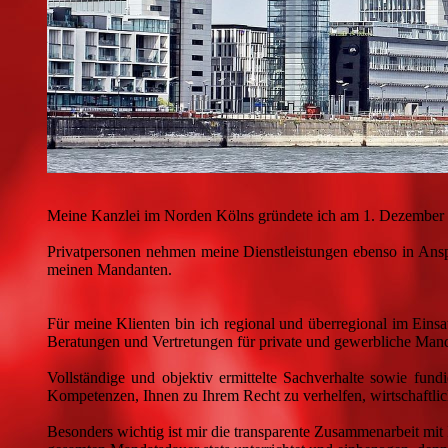
Meine Kanzlei im Norden Kölns gründete ich am 1. Dezember
Privatpersonen nehmen meine Dienstleistungen ebenso in Ans
meinen Mandanten.
Für meine Klienten bin ich regional und überregional im Einsat
Beratungen und Vertretungen für private und gewerbliche Mand
Vollständige und objektiv ermittelte Sachverhalte sowie fund
Kompetenzen, Ihnen zu Ihrem Recht zu verhelfen, wirtschaftli
Besonders wichtig ist mir die transparente Zusammenarbeit mit