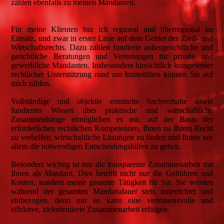
zählen ebenfalls zu meinen Mandanten.
Für meine Klienten bin ich regional und überregional im
Einsatz, und zwar in erster Linie auf dem Gebiet des Zivil- und
Wirtschaftsrechts. Dazu zählen fundierte außergerichtliche und
gerichtliche Beratungen und Vertretungen für private und
gewerbliche Mandanten. Insbesondere hinsichtlich kompetenter
rechtlicher Unterstützung rund um Immobilien können Sie auf
mich zählen.
Vollständige und objektiv ermittelte Sachverhalte sowie
fundiertes Wissen über praktische und wirtschaftliche
Zusammenhänge ermöglichen es mir, auf der Basis der
erforderlichen rechtlichen Kompetenzen, Ihnen zu Ihrem Recht
zu verhelfen, wirtschaftliche Lösungen zu finden und Ihnen vor
allem die notwendigen Entscheidungshilfen zu geben.
Besonders wichtig ist mir die transparente Zusammenarbeit mit
Ihnen als Mandant. Dies betrifft nicht nur die Gebühren und
Kosten, sondern meine gesamte Tätigkeit für Sie. Sie werden
während der gesamten Mandatsdauer stets unterrichtet und
einbezogen, denn nur so kann eine vertrauensvolle und
effektive, zielorientierte Zusammenarbeit erfolgen.