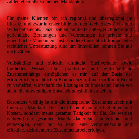
zählen ebenfalls zu meinen Mandanten.
Für meine Klienten bin ich regional und überregional im
Einsatz, und zwar in erster Linie auf dem Gebiet des Zivil- und
Wirtschaftsrechts. Dazu zählen fundierte außergerichtliche und
gerichtliche Beratungen und Vertretungen für private und
gewerbliche Mandanten. Insbesondere hinsichtlich kompetenter
rechtlicher Unterstützung rund um Immobilien können Sie auf
mich zählen.
Vollständige und objektiv ermittelte Sachverhalte sowie
fundiertes Wissen über praktische und wirtschaftliche
Zusammenhänge ermöglichen es mir, auf der Basis der
erforderlichen rechtlichen Kompetenzen, Ihnen zu Ihrem Recht
zu verhelfen, wirtschaftliche Lösungen zu finden und Ihnen vor
allem die notwendigen Entscheidungshilfen zu geben.
Besonders wichtig ist mir die transparente Zusammenarbeit mit
Ihnen als Mandant. Dies betrifft nicht nur die Gebühren und
Kosten, sondern meine gesamte Tätigkeit für Sie. Sie werden
während der gesamten Mandatsdauer stets unterrichtet und
einbezogen, denn nur so kann eine vertrauensvolle und
effektive, zielorientierte Zusammenarbeit erfolgen.