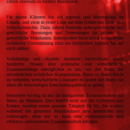
zählen ebenfalls zu meinen Mandanten.
Für meine Klienten bin ich regional und überregional im
Einsatz, und zwar in erster Linie auf dem Gebiet des Zivil- und
Wirtschaftsrechts. Dazu zählen fundierte außergerichtliche und
gerichtliche Beratungen und Vertretungen für private und
gewerbliche Mandanten. Insbesondere hinsichtlich kompetenter
rechtlicher Unterstützung rund um Immobilien können Sie auf
mich zählen.
Vollständige und objektiv ermittelte Sachverhalte sowie
fundiertes Wissen über praktische und wirtschaftliche
Zusammenhänge ermöglichen es mir, auf der Basis der
erforderlichen rechtlichen Kompetenzen, Ihnen zu Ihrem Recht
zu verhelfen, wirtschaftliche Lösungen zu finden und Ihnen vor
allem die notwendigen Entscheidungshilfen zu geben.
Besonders wichtig ist mir die transparente Zusammenarbeit mit
Ihnen als Mandant. Dies betrifft nicht nur die Gebühren und
Kosten, sondern meine gesamte Tätigkeit für Sie. Sie werden
während der gesamten Mandatsdauer stets unterrichtet und
einbezogen, denn nur so kann eine vertrauensvolle und
effektive, zielorientierte Zusammenarbeit erfolgen.