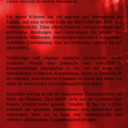
zählen ebenfalls zu meinen Mandanten.
Für meine Klienten bin ich regional und überregional im
Einsatz, und zwar in erster Linie auf dem Gebiet des Zivil- und
Wirtschaftsrechts. Dazu zählen fundierte außergerichtliche und
gerichtliche Beratungen und Vertretungen für private und
gewerbliche Mandanten. Insbesondere hinsichtlich kompetenter
rechtlicher Unterstützung rund um Immobilien können Sie auf
mich zählen.
Vollständige und objektiv ermittelte Sachverhalte sowie
fundiertes Wissen über praktische und wirtschaftliche
Zusammenhänge ermöglichen es mir, auf der Basis der
erforderlichen rechtlichen Kompetenzen, Ihnen zu Ihrem Recht
zu verhelfen, wirtschaftliche Lösungen zu finden und Ihnen vor
allem die notwendigen Entscheidungshilfen zu geben.
Besonders wichtig ist mir die transparente Zusammenarbeit mit
Ihnen als Mandant. Dies betrifft nicht nur die Gebühren und
Kosten, sondern meine gesamte Tätigkeit für Sie. Sie werden
während der gesamten Mandatsdauer stets unterrichtet und
einbezogen, denn nur so kann eine vertrauensvolle und
effektive, zielorientierte Zusammenarbeit erfolgen.