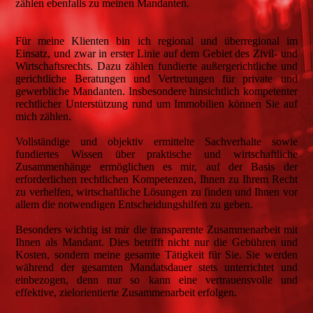
zählen ebenfalls zu meinen Mandanten.
Für meine Klienten bin ich regional und überregional im
Einsatz, und zwar in erster Linie auf dem Gebiet des Zivil- und
Wirtschaftsrechts. Dazu zählen fundierte außergerichtliche und
gerichtliche Beratungen und Vertretungen für private und
gewerbliche Mandanten. Insbesondere hinsichtlich kompetenter
rechtlicher Unterstützung rund um Immobilien können Sie auf
mich zählen.
Vollständige und objektiv ermittelte Sachverhalte sowie
fundiertes Wissen über praktische und wirtschaftliche
Zusammenhänge ermöglichen es mir, auf der Basis der
erforderlichen rechtlichen Kompetenzen, Ihnen zu Ihrem Recht
zu verhelfen, wirtschaftliche Lösungen zu finden und Ihnen vor
allem die notwendigen Entscheidungshilfen zu geben.
Besonders wichtig ist mir die transparente Zusammenarbeit mit
Ihnen als Mandant. Dies betrifft nicht nur die Gebühren und
Kosten, sondern meine gesamte Tätigkeit für Sie. Sie werden
während der gesamten Mandatsdauer stets unterrichtet und
einbezogen, denn nur so kann eine vertrauensvolle und
effektive, zielorientierte Zusammenarbeit erfolgen.