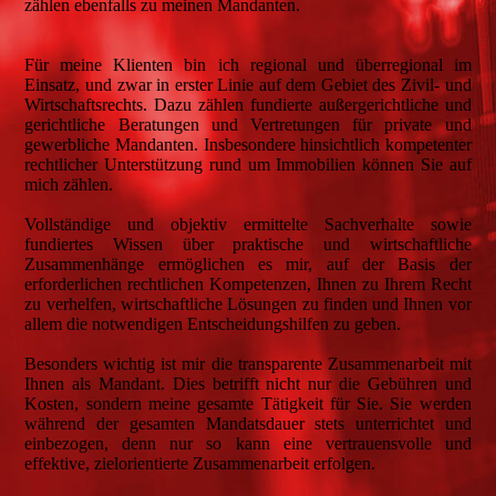
zählen ebenfalls zu meinen Mandanten.
Für meine Klienten bin ich regional und überregional im
Einsatz, und zwar in erster Linie auf dem Gebiet des Zivil- und
Wirtschaftsrechts. Dazu zählen fundierte außergerichtliche und
gerichtliche Beratungen und Vertretungen für private und
gewerbliche Mandanten. Insbesondere hinsichtlich kompetenter
rechtlicher Unterstützung rund um Immobilien können Sie auf
mich zählen.
Vollständige und objektiv ermittelte Sachverhalte sowie
fundiertes Wissen über praktische und wirtschaftliche
Zusammenhänge ermöglichen es mir, auf der Basis der
erforderlichen rechtlichen Kompetenzen, Ihnen zu Ihrem Recht
zu verhelfen, wirtschaftliche Lösungen zu finden und Ihnen vor
allem die notwendigen Entscheidungshilfen zu geben.
Besonders wichtig ist mir die transparente Zusammenarbeit mit
Ihnen als Mandant. Dies betrifft nicht nur die Gebühren und
Kosten, sondern meine gesamte Tätigkeit für Sie. Sie werden
während der gesamten Mandatsdauer stets unterrichtet und
einbezogen, denn nur so kann eine vertrauensvolle und
effektive, zielorientierte Zusammenarbeit erfolgen.