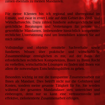
zählen ebenfalls zu meinen Mandanten.
Für meine Klienten bin ich regional und überregional im
Einsatz, und zwar in erster Linie auf dem Gebiet des Zivil- und
Wirtschaftsrechts. Dazu zählen fundierte außergerichtliche und
gerichtliche Beratungen und Vertretungen für private und
gewerbliche Mandanten. Insbesondere hinsichtlich kompetenter
rechtlicher Unterstützung rund um Immobilien können Sie auf
mich zählen.
Vollständige und objektiv ermittelte Sachverhalte sowie
fundiertes Wissen über praktische und wirtschaftliche
Zusammenhänge ermöglichen es mir, auf der Basis der
erforderlichen rechtlichen Kompetenzen, Ihnen zu Ihrem Recht
zu verhelfen, wirtschaftliche Lösungen zu finden und Ihnen vor
allem die notwendigen Entscheidungshilfen zu geben.
Besonders wichtig ist mir die transparente Zusammenarbeit mit
Ihnen als Mandant. Dies betrifft nicht nur die Gebühren und
Kosten, sondern meine gesamte Tätigkeit für Sie. Sie werden
während der gesamten Mandatsdauer stets unterrichtet und
einbezogen, denn nur so kann eine vertrauensvolle und
effektive, zielorientierte Zusammenarbeit erfolgen.