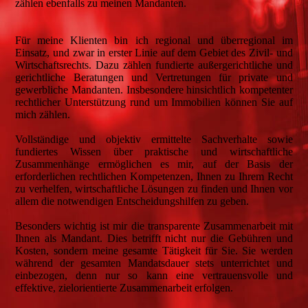
zählen ebenfalls zu meinen Mandanten.
Für meine Klienten bin ich regional und überregional im
Einsatz, und zwar in erster Linie auf dem Gebiet des Zivil- und
Wirtschaftsrechts. Dazu zählen fundierte außergerichtliche und
gerichtliche Beratungen und Vertretungen für private und
gewerbliche Mandanten. Insbesondere hinsichtlich kompetenter
rechtlicher Unterstützung rund um Immobilien können Sie auf
mich zählen.
Vollständige und objektiv ermittelte Sachverhalte sowie
fundiertes Wissen über praktische und wirtschaftliche
Zusammenhänge ermöglichen es mir, auf der Basis der
erforderlichen rechtlichen Kompetenzen, Ihnen zu Ihrem Recht
zu verhelfen, wirtschaftliche Lösungen zu finden und Ihnen vor
allem die notwendigen Entscheidungshilfen zu geben.
Besonders wichtig ist mir die transparente Zusammenarbeit mit
Ihnen als Mandant. Dies betrifft nicht nur die Gebühren und
Kosten, sondern meine gesamte Tätigkeit für Sie. Sie werden
während der gesamten Mandatsdauer stets unterrichtet und
einbezogen, denn nur so kann eine vertrauensvolle und
effektive, zielorientierte Zusammenarbeit erfolgen.