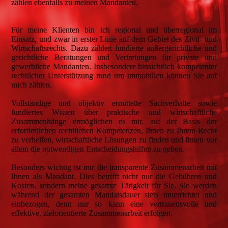
zählen ebenfalls zu meinen Mandanten.
Für meine Klienten bin ich regional und überregional im
Einsatz, und zwar in erster Linie auf dem Gebiet des Zivil- und
Wirtschaftsrechts. Dazu zählen fundierte außergerichtliche und
gerichtliche Beratungen und Vertretungen für private und
gewerbliche Mandanten. Insbesondere hinsichtlich kompetenter
rechtlicher Unterstützung rund um Immobilien können Sie auf
mich zählen.
Vollständige und objektiv ermittelte Sachverhalte sowie
fundiertes Wissen über praktische und wirtschaftliche
Zusammenhänge ermöglichen es mir, auf der Basis der
erforderlichen rechtlichen Kompetenzen, Ihnen zu Ihrem Recht
zu verhelfen, wirtschaftliche Lösungen zu finden und Ihnen vor
allem die notwendigen Entscheidungshilfen zu geben.
Besonders wichtig ist mir die transparente Zusammenarbeit mit
Ihnen als Mandant. Dies betrifft nicht nur die Gebühren und
Kosten, sondern meine gesamte Tätigkeit für Sie. Sie werden
während der gesamten Mandatsdauer stets unterrichtet und
einbezogen, denn nur so kann eine vertrauensvolle und
effektive, zielorientierte Zusammenarbeit erfolgen.