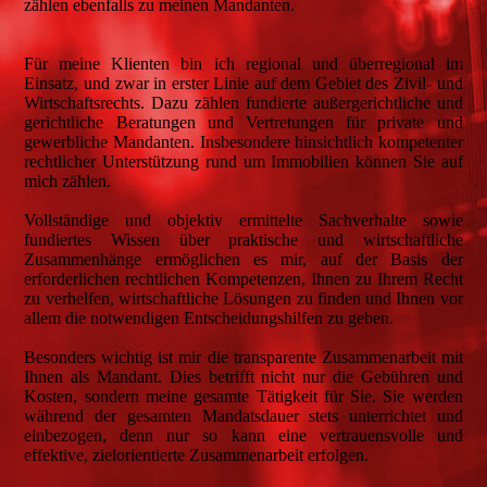
zählen ebenfalls zu meinen Mandanten.
Für meine Klienten bin ich regional und überregional im
Einsatz, und zwar in erster Linie auf dem Gebiet des Zivil- und
Wirtschaftsrechts. Dazu zählen fundierte außergerichtliche und
gerichtliche Beratungen und Vertretungen für private und
gewerbliche Mandanten. Insbesondere hinsichtlich kompetenter
rechtlicher Unterstützung rund um Immobilien können Sie auf
mich zählen.
Vollständige und objektiv ermittelte Sachverhalte sowie
fundiertes Wissen über praktische und wirtschaftliche
Zusammenhänge ermöglichen es mir, auf der Basis der
erforderlichen rechtlichen Kompetenzen, Ihnen zu Ihrem Recht
zu verhelfen, wirtschaftliche Lösungen zu finden und Ihnen vor
allem die notwendigen Entscheidungshilfen zu geben.
Besonders wichtig ist mir die transparente Zusammenarbeit mit
Ihnen als Mandant. Dies betrifft nicht nur die Gebühren und
Kosten, sondern meine gesamte Tätigkeit für Sie. Sie werden
während der gesamten Mandatsdauer stets unterrichtet und
einbezogen, denn nur so kann eine vertrauensvolle und
effektive, zielorientierte Zusammenarbeit erfolgen.