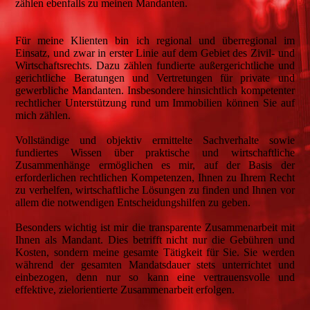
zählen ebenfalls zu meinen Mandanten.
Für meine Klienten bin ich regional und überregional im
Einsatz, und zwar in erster Linie auf dem Gebiet des Zivil- und
Wirtschaftsrechts. Dazu zählen fundierte außergerichtliche und
gerichtliche Beratungen und Vertretungen für private und
gewerbliche Mandanten. Insbesondere hinsichtlich kompetenter
rechtlicher Unterstützung rund um Immobilien können Sie auf
mich zählen.
Vollständige und objektiv ermittelte Sachverhalte sowie
fundiertes Wissen über praktische und wirtschaftliche
Zusammenhänge ermöglichen es mir, auf der Basis der
erforderlichen rechtlichen Kompetenzen, Ihnen zu Ihrem Recht
zu verhelfen, wirtschaftliche Lösungen zu finden und Ihnen vor
allem die notwendigen Entscheidungshilfen zu geben.
Besonders wichtig ist mir die transparente Zusammenarbeit mit
Ihnen als Mandant. Dies betrifft nicht nur die Gebühren und
Kosten, sondern meine gesamte Tätigkeit für Sie. Sie werden
während der gesamten Mandatsdauer stets unterrichtet und
einbezogen, denn nur so kann eine vertrauensvolle und
effektive, zielorientierte Zusammenarbeit erfolgen.