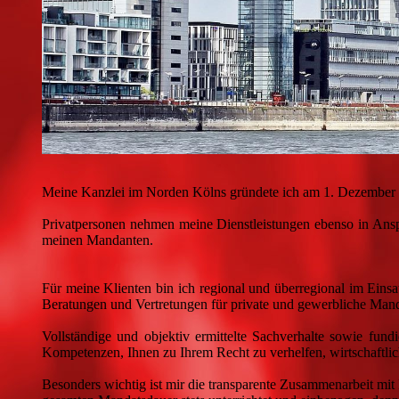
Meine Kanzlei im Norden Kölns gründete ich am 1. Dezember
Privatpersonen nehmen meine Dienstleistungen ebenso in Ans
meinen Mandanten.
Für meine Klienten bin ich regional und überregional im Einsat
Beratungen und Vertretungen für private und gewerbliche Mand
Vollständige und objektiv ermittelte Sachverhalte sowie fund
Kompetenzen, Ihnen zu Ihrem Recht zu verhelfen, wirtschaftli
Besonders wichtig ist mir die transparente Zusammenarbeit mit