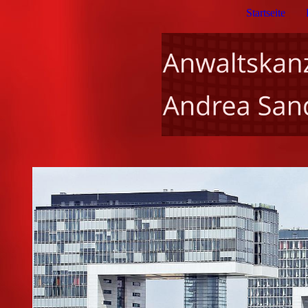
Startseite