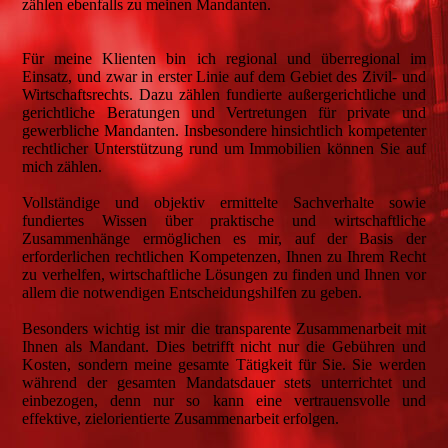
zählen ebenfalls zu meinen Mandanten.
Für meine Klienten bin ich regional und überregional im
Einsatz, und zwar in erster Linie auf dem Gebiet des Zivil- und
Wirtschaftsrechts. Dazu zählen fundierte außergerichtliche und
gerichtliche Beratungen und Vertretungen für private und
gewerbliche Mandanten. Insbesondere hinsichtlich kompetenter
rechtlicher Unterstützung rund um Immobilien können Sie auf
mich zählen.
Vollständige und objektiv ermittelte Sachverhalte sowie
fundiertes Wissen über praktische und wirtschaftliche
Zusammenhänge ermöglichen es mir, auf der Basis der
erforderlichen rechtlichen Kompetenzen, Ihnen zu Ihrem Recht
zu verhelfen, wirtschaftliche Lösungen zu finden und Ihnen vor
allem die notwendigen Entscheidungshilfen zu geben.
Besonders wichtig ist mir die transparente Zusammenarbeit mit
Ihnen als Mandant. Dies betrifft nicht nur die Gebühren und
Kosten, sondern meine gesamte Tätigkeit für Sie. Sie werden
während der gesamten Mandatsdauer stets unterrichtet und
einbezogen, denn nur so kann eine vertrauensvolle und
effektive, zielorientierte Zusammenarbeit erfolgen.