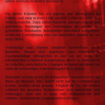
zählen ebenfalls zu meinen Mandanten.
Für meine Klienten bin ich regional und überregional im
Einsatz, und zwar in erster Linie auf dem Gebiet des Zivil- und
Wirtschaftsrechts. Dazu zählen fundierte außergerichtliche und
gerichtliche Beratungen und Vertretungen für private und
gewerbliche Mandanten. Insbesondere hinsichtlich kompetenter
rechtlicher Unterstützung rund um Immobilien können Sie auf
mich zählen.
Vollständige und objektiv ermittelte Sachverhalte sowie
fundiertes Wissen über praktische und wirtschaftliche
Zusammenhänge ermöglichen es mir, auf der Basis der
erforderlichen rechtlichen Kompetenzen, Ihnen zu Ihrem Recht
zu verhelfen, wirtschaftliche Lösungen zu finden und Ihnen vor
allem die notwendigen Entscheidungshilfen zu geben.
Besonders wichtig ist mir die transparente Zusammenarbeit mit
Ihnen als Mandant. Dies betrifft nicht nur die Gebühren und
Kosten, sondern meine gesamte Tätigkeit für Sie. Sie werden
während der gesamten Mandatsdauer stets unterrichtet und
einbezogen, denn nur so kann eine vertrauensvolle und
effektive, zielorientierte Zusammenarbeit erfolgen.