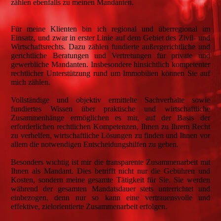
zählen ebenfalls zu meinen Mandanten.
Für meine Klienten bin ich regional und überregional im
Einsatz, und zwar in erster Linie auf dem Gebiet des Zivil- und
Wirtschaftsrechts. Dazu zählen fundierte außergerichtliche und
gerichtliche Beratungen und Vertretungen für private und
gewerbliche Mandanten. Insbesondere hinsichtlich kompetenter
rechtlicher Unterstützung rund um Immobilien können Sie auf
mich zählen.
Vollständige und objektiv ermittelte Sachverhalte sowie
fundiertes Wissen über praktische und wirtschaftliche
Zusammenhänge ermöglichen es mir, auf der Basis der
erforderlichen rechtlichen Kompetenzen, Ihnen zu Ihrem Recht
zu verhelfen, wirtschaftliche Lösungen zu finden und Ihnen vor
allem die notwendigen Entscheidungshilfen zu geben.
Besonders wichtig ist mir die transparente Zusammenarbeit mit
Ihnen als Mandant. Dies betrifft nicht nur die Gebühren und
Kosten, sondern meine gesamte Tätigkeit für Sie. Sie werden
während der gesamten Mandatsdauer stets unterrichtet und
einbezogen, denn nur so kann eine vertrauensvolle und
effektive, zielorientierte Zusammenarbeit erfolgen.