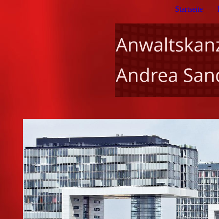
Startseite