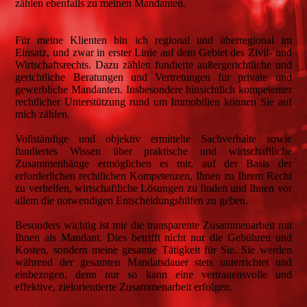
zählen ebenfalls zu meinen Mandanten.
Für meine Klienten bin ich regional und überregional im
Einsatz, und zwar in erster Linie auf dem Gebiet des Zivil- und
Wirtschaftsrechts. Dazu zählen fundierte außergerichtliche und
gerichtliche Beratungen und Vertretungen für private und
gewerbliche Mandanten. Insbesondere hinsichtlich kompetenter
rechtlicher Unterstützung rund um Immobilien können Sie auf
mich zählen.
Vollständige und objektiv ermittelte Sachverhalte sowie
fundiertes Wissen über praktische und wirtschaftliche
Zusammenhänge ermöglichen es mir, auf der Basis der
erforderlichen rechtlichen Kompetenzen, Ihnen zu Ihrem Recht
zu verhelfen, wirtschaftliche Lösungen zu finden und Ihnen vor
allem die notwendigen Entscheidungshilfen zu geben.
Besonders wichtig ist mir die transparente Zusammenarbeit mit
Ihnen als Mandant. Dies betrifft nicht nur die Gebühren und
Kosten, sondern meine gesamte Tätigkeit für Sie. Sie werden
während der gesamten Mandatsdauer stets unterrichtet und
einbezogen, denn nur so kann eine vertrauensvolle und
effektive, zielorientierte Zusammenarbeit erfolgen.