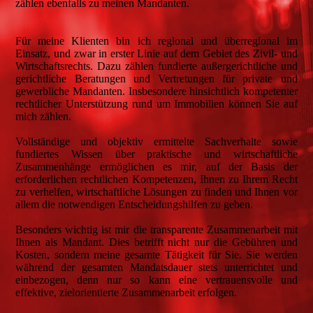
zählen ebenfalls zu meinen Mandanten.
Für meine Klienten bin ich regional und überregional im
Einsatz, und zwar in erster Linie auf dem Gebiet des Zivil- und
Wirtschaftsrechts. Dazu zählen fundierte außergerichtliche und
gerichtliche Beratungen und Vertretungen für private und
gewerbliche Mandanten. Insbesondere hinsichtlich kompetenter
rechtlicher Unterstützung rund um Immobilien können Sie auf
mich zählen.
Vollständige und objektiv ermittelte Sachverhalte sowie
fundiertes Wissen über praktische und wirtschaftliche
Zusammenhänge ermöglichen es mir, auf der Basis der
erforderlichen rechtlichen Kompetenzen, Ihnen zu Ihrem Recht
zu verhelfen, wirtschaftliche Lösungen zu finden und Ihnen vor
allem die notwendigen Entscheidungshilfen zu geben.
Besonders wichtig ist mir die transparente Zusammenarbeit mit
Ihnen als Mandant. Dies betrifft nicht nur die Gebühren und
Kosten, sondern meine gesamte Tätigkeit für Sie. Sie werden
während der gesamten Mandatsdauer stets unterrichtet und
einbezogen, denn nur so kann eine vertrauensvolle und
effektive, zielorientierte Zusammenarbeit erfolgen.