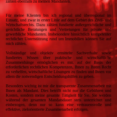
zählen ebenfalls zu meinen Mandanten.
Für meine Klienten bin ich regional und überregional im
Einsatz, und zwar in erster Linie auf dem Gebiet des Zivil- und
Wirtschaftsrechts. Dazu zählen fundierte außergerichtliche und
gerichtliche Beratungen und Vertretungen für private und
gewerbliche Mandanten. Insbesondere hinsichtlich kompetenter
rechtlicher Unterstützung rund um Immobilien können Sie auf
mich zählen.
Vollständige und objektiv ermittelte Sachverhalte sowie
fundiertes Wissen über praktische und wirtschaftliche
Zusammenhänge ermöglichen es mir, auf der Basis der
erforderlichen rechtlichen Kompetenzen, Ihnen zu Ihrem Recht
zu verhelfen, wirtschaftliche Lösungen zu finden und Ihnen vor
allem die notwendigen Entscheidungshilfen zu geben.
Besonders wichtig ist mir die transparente Zusammenarbeit mit
Ihnen als Mandant. Dies betrifft nicht nur die Gebühren und
Kosten, sondern meine gesamte Tätigkeit für Sie. Sie werden
während der gesamten Mandatsdauer stets unterrichtet und
einbezogen, denn nur so kann eine vertrauensvolle und
effektive, zielorientierte Zusammenarbeit erfolgen.