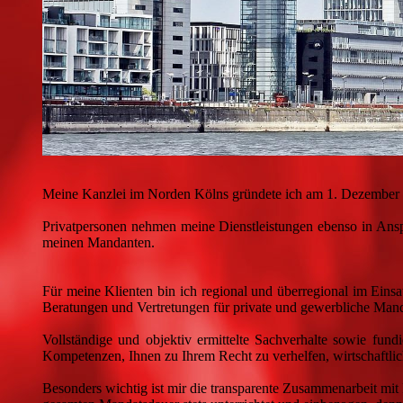
Meine Kanzlei im Norden Kölns gründete ich am 1. Dezember
Privatpersonen nehmen meine Dienstleistungen ebenso in Ans
meinen Mandanten.
Für meine Klienten bin ich regional und überregional im Einsat
Beratungen und Vertretungen für private und gewerbliche Mand
Vollständige und objektiv ermittelte Sachverhalte sowie fund
Kompetenzen, Ihnen zu Ihrem Recht zu verhelfen, wirtschaftli
Besonders wichtig ist mir die transparente Zusammenarbeit mit