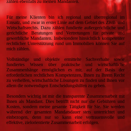
zählen ebenfalls zu meinen Mandanten.
Für meine Klienten bin ich regional und überregional im
Einsatz, und zwar in erster Linie auf dem Gebiet des Zivil- und
Wirtschaftsrechts. Dazu zählen fundierte außergerichtliche und
gerichtliche Beratungen und Vertretungen für private und
gewerbliche Mandanten. Insbesondere hinsichtlich kompetenter
rechtlicher Unterstützung rund um Immobilien können Sie auf
mich zählen.
Vollständige und objektiv ermittelte Sachverhalte sowie
fundiertes Wissen über praktische und wirtschaftliche
Zusammenhänge ermöglichen es mir, auf der Basis der
erforderlichen rechtlichen Kompetenzen, Ihnen zu Ihrem Recht
zu verhelfen, wirtschaftliche Lösungen zu finden und Ihnen vor
allem die notwendigen Entscheidungshilfen zu geben.
Besonders wichtig ist mir die transparente Zusammenarbeit mit
Ihnen als Mandant. Dies betrifft nicht nur die Gebühren und
Kosten, sondern meine gesamte Tätigkeit für Sie. Sie werden
während der gesamten Mandatsdauer stets unterrichtet und
einbezogen, denn nur so kann eine vertrauensvolle und
effektive, zielorientierte Zusammenarbeit erfolgen.