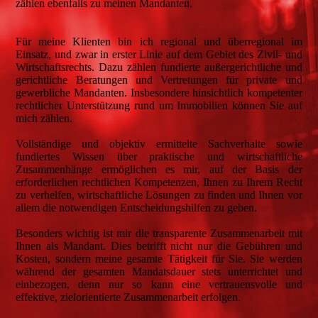
zählen ebenfalls zu meinen Mandanten.
Für meine Klienten bin ich regional und überregional im
Einsatz, und zwar in erster Linie auf dem Gebiet des Zivil- und
Wirtschaftsrechts. Dazu zählen fundierte außergerichtliche und
gerichtliche Beratungen und Vertretungen für private und
gewerbliche Mandanten. Insbesondere hinsichtlich kompetenter
rechtlicher Unterstützung rund um Immobilien können Sie auf
mich zählen.
Vollständige und objektiv ermittelte Sachverhalte sowie
fundiertes Wissen über praktische und wirtschaftliche
Zusammenhänge ermöglichen es mir, auf der Basis der
erforderlichen rechtlichen Kompetenzen, Ihnen zu Ihrem Recht
zu verhelfen, wirtschaftliche Lösungen zu finden und Ihnen vor
allem die notwendigen Entscheidungshilfen zu geben.
Besonders wichtig ist mir die transparente Zusammenarbeit mit
Ihnen als Mandant. Dies betrifft nicht nur die Gebühren und
Kosten, sondern meine gesamte Tätigkeit für Sie. Sie werden
während der gesamten Mandatsdauer stets unterrichtet und
einbezogen, denn nur so kann eine vertrauensvolle und
effektive, zielorientierte Zusammenarbeit erfolgen.