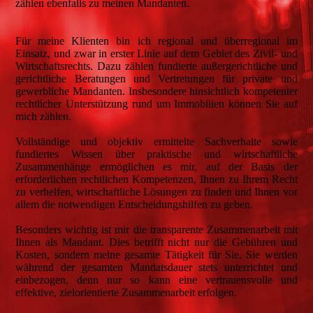
zählen ebenfalls zu meinen Mandanten.
Für meine Klienten bin ich regional und überregional im
Einsatz, und zwar in erster Linie auf dem Gebiet des Zivil- und
Wirtschaftsrechts. Dazu zählen fundierte außergerichtliche und
gerichtliche Beratungen und Vertretungen für private und
gewerbliche Mandanten. Insbesondere hinsichtlich kompetenter
rechtlicher Unterstützung rund um Immobilien können Sie auf
mich zählen.
Vollständige und objektiv ermittelte Sachverhalte sowie
fundiertes Wissen über praktische und wirtschaftliche
Zusammenhänge ermöglichen es mir, auf der Basis der
erforderlichen rechtlichen Kompetenzen, Ihnen zu Ihrem Recht
zu verhelfen, wirtschaftliche Lösungen zu finden und Ihnen vor
allem die notwendigen Entscheidungshilfen zu geben.
Besonders wichtig ist mir die transparente Zusammenarbeit mit
Ihnen als Mandant. Dies betrifft nicht nur die Gebühren und
Kosten, sondern meine gesamte Tätigkeit für Sie. Sie werden
während der gesamten Mandatsdauer stets unterrichtet und
einbezogen, denn nur so kann eine vertrauensvolle und
effektive, zielorientierte Zusammenarbeit erfolgen.