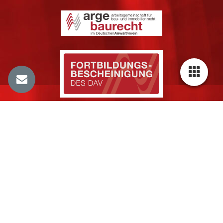
Cookie-Einstellungen
Diese Webseite verwendet Cookies, um Besuchern ein optimales
Nutzererlebnis zu bieten. Bestimmte Inhalte von Drittanbietern werden
nur angezeigt, wenn die entsprechende Option aktiviert ist. Die
Datenverarbeitung kann dann auch in einem Drittland erfolgen.
Weitere Informationen hierzu in der Datenschutzerklärung.
Technisch notwendige
Diese Cookies sind zum Betrieb der Webseite notwendig, z.B. zum
Schutz vor Hackerangriffen und zur Gewährleistung eines
konsistenten und der Nachfrage angepassten Erscheinungsbilds der
Seite.