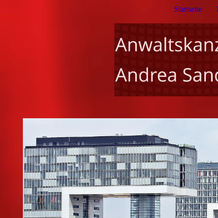
Startseite