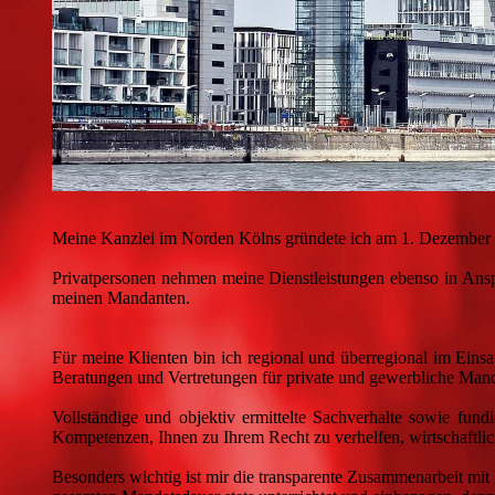
Meine Kanzlei im Norden Kölns gründete ich am 1. Dezember
Privatpersonen nehmen meine Dienstleistungen ebenso in Ans
meinen Mandanten.
Für meine Klienten bin ich regional und überregional im Einsat
Beratungen und Vertretungen für private und gewerbliche Mand
Vollständige und objektiv ermittelte Sachverhalte sowie fund
Kompetenzen, Ihnen zu Ihrem Recht zu verhelfen, wirtschaftli
Besonders wichtig ist mir die transparente Zusammenarbeit mit