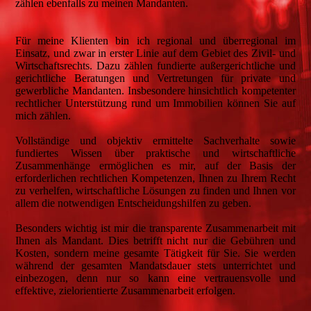
zählen ebenfalls zu meinen Mandanten.
Für meine Klienten bin ich regional und überregional im
Einsatz, und zwar in erster Linie auf dem Gebiet des Zivil- und
Wirtschaftsrechts. Dazu zählen fundierte außergerichtliche und
gerichtliche Beratungen und Vertretungen für private und
gewerbliche Mandanten. Insbesondere hinsichtlich kompetenter
rechtlicher Unterstützung rund um Immobilien können Sie auf
mich zählen.
Vollständige und objektiv ermittelte Sachverhalte sowie
fundiertes Wissen über praktische und wirtschaftliche
Zusammenhänge ermöglichen es mir, auf der Basis der
erforderlichen rechtlichen Kompetenzen, Ihnen zu Ihrem Recht
zu verhelfen, wirtschaftliche Lösungen zu finden und Ihnen vor
allem die notwendigen Entscheidungshilfen zu geben.
Besonders wichtig ist mir die transparente Zusammenarbeit mit
Ihnen als Mandant. Dies betrifft nicht nur die Gebühren und
Kosten, sondern meine gesamte Tätigkeit für Sie. Sie werden
während der gesamten Mandatsdauer stets unterrichtet und
einbezogen, denn nur so kann eine vertrauensvolle und
effektive, zielorientierte Zusammenarbeit erfolgen.