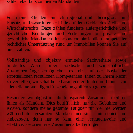
zählen ebenfalls zu meinen Mandanten.
Für meine Klienten bin ich regional und überregional im
Einsatz, und zwar in erster Linie auf dem Gebiet des Zivil- und
Wirtschaftsrechts. Dazu zählen fundierte außergerichtliche und
gerichtliche Beratungen und Vertretungen für private und
gewerbliche Mandanten. Insbesondere hinsichtlich kompetenter
rechtlicher Unterstützung rund um Immobilien können Sie auf
mich zählen.
Vollständige und objektiv ermittelte Sachverhalte sowie
fundiertes Wissen über praktische und wirtschaftliche
Zusammenhänge ermöglichen es mir, auf der Basis der
erforderlichen rechtlichen Kompetenzen, Ihnen zu Ihrem Recht
zu verhelfen, wirtschaftliche Lösungen zu finden und Ihnen vor
allem die notwendigen Entscheidungshilfen zu geben.
Besonders wichtig ist mir die transparente Zusammenarbeit mit
Ihnen als Mandant. Dies betrifft nicht nur die Gebühren und
Kosten, sondern meine gesamte Tätigkeit für Sie. Sie werden
während der gesamten Mandatsdauer stets unterrichtet und
einbezogen, denn nur so kann eine vertrauensvolle und
effektive, zielorientierte Zusammenarbeit erfolgen.