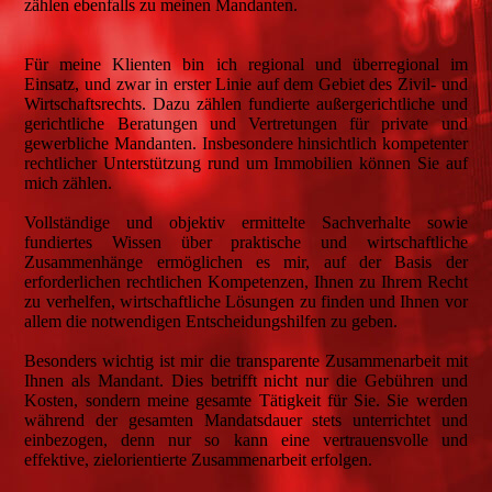
zählen ebenfalls zu meinen Mandanten.
Für meine Klienten bin ich regional und überregional im
Einsatz, und zwar in erster Linie auf dem Gebiet des Zivil- und
Wirtschaftsrechts. Dazu zählen fundierte außergerichtliche und
gerichtliche Beratungen und Vertretungen für private und
gewerbliche Mandanten. Insbesondere hinsichtlich kompetenter
rechtlicher Unterstützung rund um Immobilien können Sie auf
mich zählen.
Vollständige und objektiv ermittelte Sachverhalte sowie
fundiertes Wissen über praktische und wirtschaftliche
Zusammenhänge ermöglichen es mir, auf der Basis der
erforderlichen rechtlichen Kompetenzen, Ihnen zu Ihrem Recht
zu verhelfen, wirtschaftliche Lösungen zu finden und Ihnen vor
allem die notwendigen Entscheidungshilfen zu geben.
Besonders wichtig ist mir die transparente Zusammenarbeit mit
Ihnen als Mandant. Dies betrifft nicht nur die Gebühren und
Kosten, sondern meine gesamte Tätigkeit für Sie. Sie werden
während der gesamten Mandatsdauer stets unterrichtet und
einbezogen, denn nur so kann eine vertrauensvolle und
effektive, zielorientierte Zusammenarbeit erfolgen.