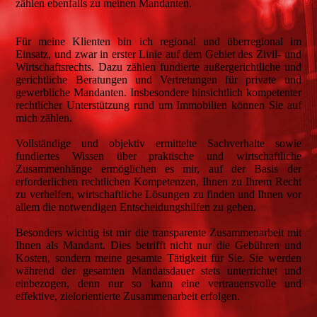
zählen ebenfalls zu meinen Mandanten.
Für meine Klienten bin ich regional und überregional im
Einsatz, und zwar in erster Linie auf dem Gebiet des Zivil- und
Wirtschaftsrechts. Dazu zählen fundierte außergerichtliche und
gerichtliche Beratungen und Vertretungen für private und
gewerbliche Mandanten. Insbesondere hinsichtlich kompetenter
rechtlicher Unterstützung rund um Immobilien können Sie auf
mich zählen.
Vollständige und objektiv ermittelte Sachverhalte sowie
fundiertes Wissen über praktische und wirtschaftliche
Zusammenhänge ermöglichen es mir, auf der Basis der
erforderlichen rechtlichen Kompetenzen, Ihnen zu Ihrem Recht
zu verhelfen, wirtschaftliche Lösungen zu finden und Ihnen vor
allem die notwendigen Entscheidungshilfen zu geben.
Besonders wichtig ist mir die transparente Zusammenarbeit mit
Ihnen als Mandant. Dies betrifft nicht nur die Gebühren und
Kosten, sondern meine gesamte Tätigkeit für Sie. Sie werden
während der gesamten Mandatsdauer stets unterrichtet und
einbezogen, denn nur so kann eine vertrauensvolle und
effektive, zielorientierte Zusammenarbeit erfolgen.