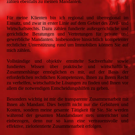
zählen ebenfalls zu meinen Mandanten.
Für meine Klienten bin ich regional und überregional im
Einsatz, und zwar in erster Linie auf dem Gebiet des Zivil- und
Wirtschaftsrechts. Dazu zählen fundierte außergerichtliche und
gerichtliche Beratungen und Vertretungen für private und
gewerbliche Mandanten. Insbesondere hinsichtlich kompetenter
rechtlicher Unterstützung rund um Immobilien können Sie auf
mich zählen.
Vollständige und objektiv ermittelte Sachverhalte sowie
fundiertes Wissen über praktische und wirtschaftliche
Zusammenhänge ermöglichen es mir, auf der Basis der
erforderlichen rechtlichen Kompetenzen, Ihnen zu Ihrem Recht
zu verhelfen, wirtschaftliche Lösungen zu finden und Ihnen vor
allem die notwendigen Entscheidungshilfen zu geben.
Besonders wichtig ist mir die transparente Zusammenarbeit mit
Ihnen als Mandant. Dies betrifft nicht nur die Gebühren und
Kosten, sondern meine gesamte Tätigkeit für Sie. Sie werden
während der gesamten Mandatsdauer stets unterrichtet und
einbezogen, denn nur so kann eine vertrauensvolle und
effektive, zielorientierte Zusammenarbeit erfolgen.