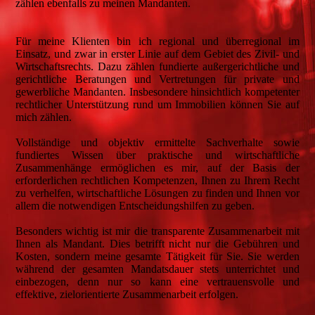
zählen ebenfalls zu meinen Mandanten.
Für meine Klienten bin ich regional und überregional im
Einsatz, und zwar in erster Linie auf dem Gebiet des Zivil- und
Wirtschaftsrechts. Dazu zählen fundierte außergerichtliche und
gerichtliche Beratungen und Vertretungen für private und
gewerbliche Mandanten. Insbesondere hinsichtlich kompetenter
rechtlicher Unterstützung rund um Immobilien können Sie auf
mich zählen.
Vollständige und objektiv ermittelte Sachverhalte sowie
fundiertes Wissen über praktische und wirtschaftliche
Zusammenhänge ermöglichen es mir, auf der Basis der
erforderlichen rechtlichen Kompetenzen, Ihnen zu Ihrem Recht
zu verhelfen, wirtschaftliche Lösungen zu finden und Ihnen vor
allem die notwendigen Entscheidungshilfen zu geben.
Besonders wichtig ist mir die transparente Zusammenarbeit mit
Ihnen als Mandant. Dies betrifft nicht nur die Gebühren und
Kosten, sondern meine gesamte Tätigkeit für Sie. Sie werden
während der gesamten Mandatsdauer stets unterrichtet und
einbezogen, denn nur so kann eine vertrauensvolle und
effektive, zielorientierte Zusammenarbeit erfolgen.