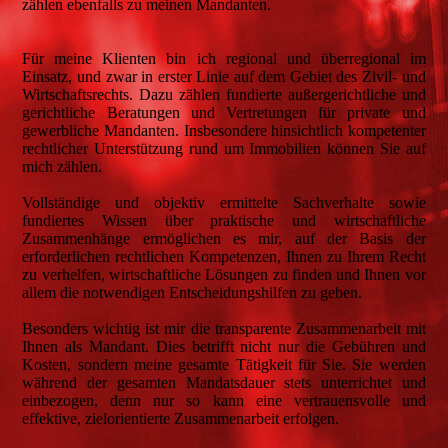
zählen ebenfalls zu meinen Mandanten.
Für meine Klienten bin ich regional und überregional im
Einsatz, und zwar in erster Linie auf dem Gebiet des Zivil- und
Wirtschaftsrechts. Dazu zählen fundierte außergerichtliche und
gerichtliche Beratungen und Vertretungen für private und
gewerbliche Mandanten. Insbesondere hinsichtlich kompetenter
rechtlicher Unterstützung rund um Immobilien können Sie auf
mich zählen.
Vollständige und objektiv ermittelte Sachverhalte sowie
fundiertes Wissen über praktische und wirtschaftliche
Zusammenhänge ermöglichen es mir, auf der Basis der
erforderlichen rechtlichen Kompetenzen, Ihnen zu Ihrem Recht
zu verhelfen, wirtschaftliche Lösungen zu finden und Ihnen vor
allem die notwendigen Entscheidungshilfen zu geben.
Besonders wichtig ist mir die transparente Zusammenarbeit mit
Ihnen als Mandant. Dies betrifft nicht nur die Gebühren und
Kosten, sondern meine gesamte Tätigkeit für Sie. Sie werden
während der gesamten Mandatsdauer stets unterrichtet und
einbezogen, denn nur so kann eine vertrauensvolle und
effektive, zielorientierte Zusammenarbeit erfolgen.