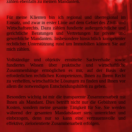
zählen ebenfalls zu meinen Mandanten.
Für meine Klienten bin ich regional und überregional im
Einsatz, und zwar in erster Linie auf dem Gebiet des Zivil- und
Wirtschaftsrechts. Dazu zählen fundierte außergerichtliche und
gerichtliche Beratungen und Vertretungen für private und
gewerbliche Mandanten. Insbesondere hinsichtlich kompetenter
rechtlicher Unterstützung rund um Immobilien können Sie auf
mich zählen.
Vollständige und objektiv ermittelte Sachverhalte sowie
fundiertes Wissen über praktische und wirtschaftliche
Zusammenhänge ermöglichen es mir, auf der Basis der
erforderlichen rechtlichen Kompetenzen, Ihnen zu Ihrem Recht
zu verhelfen, wirtschaftliche Lösungen zu finden und Ihnen vor
allem die notwendigen Entscheidungshilfen zu geben.
Besonders wichtig ist mir die transparente Zusammenarbeit mit
Ihnen als Mandant. Dies betrifft nicht nur die Gebühren und
Kosten, sondern meine gesamte Tätigkeit für Sie. Sie werden
während der gesamten Mandatsdauer stets unterrichtet und
einbezogen, denn nur so kann eine vertrauensvolle und
effektive, zielorientierte Zusammenarbeit erfolgen.