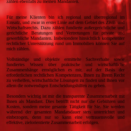
zählen ebenfalls zu meinen Mandanten.
Für meine Klienten bin ich regional und überregional im
Einsatz, und zwar in erster Linie auf dem Gebiet des Zivil- und
Wirtschaftsrechts. Dazu zählen fundierte außergerichtliche und
gerichtliche Beratungen und Vertretungen für private und
gewerbliche Mandanten. Insbesondere hinsichtlich kompetenter
rechtlicher Unterstützung rund um Immobilien können Sie auf
mich zählen.
Vollständige und objektiv ermittelte Sachverhalte sowie
fundiertes Wissen über praktische und wirtschaftliche
Zusammenhänge ermöglichen es mir, auf der Basis der
erforderlichen rechtlichen Kompetenzen, Ihnen zu Ihrem Recht
zu verhelfen, wirtschaftliche Lösungen zu finden und Ihnen vor
allem die notwendigen Entscheidungshilfen zu geben.
Besonders wichtig ist mir die transparente Zusammenarbeit mit
Ihnen als Mandant. Dies betrifft nicht nur die Gebühren und
Kosten, sondern meine gesamte Tätigkeit für Sie. Sie werden
während der gesamten Mandatsdauer stets unterrichtet und
einbezogen, denn nur so kann eine vertrauensvolle und
effektive, zielorientierte Zusammenarbeit erfolgen.