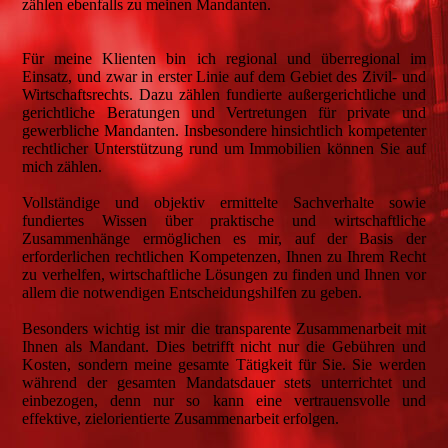
zählen ebenfalls zu meinen Mandanten.
Für meine Klienten bin ich regional und überregional im
Einsatz, und zwar in erster Linie auf dem Gebiet des Zivil- und
Wirtschaftsrechts. Dazu zählen fundierte außergerichtliche und
gerichtliche Beratungen und Vertretungen für private und
gewerbliche Mandanten. Insbesondere hinsichtlich kompetenter
rechtlicher Unterstützung rund um Immobilien können Sie auf
mich zählen.
Vollständige und objektiv ermittelte Sachverhalte sowie
fundiertes Wissen über praktische und wirtschaftliche
Zusammenhänge ermöglichen es mir, auf der Basis der
erforderlichen rechtlichen Kompetenzen, Ihnen zu Ihrem Recht
zu verhelfen, wirtschaftliche Lösungen zu finden und Ihnen vor
allem die notwendigen Entscheidungshilfen zu geben.
Besonders wichtig ist mir die transparente Zusammenarbeit mit
Ihnen als Mandant. Dies betrifft nicht nur die Gebühren und
Kosten, sondern meine gesamte Tätigkeit für Sie. Sie werden
während der gesamten Mandatsdauer stets unterrichtet und
einbezogen, denn nur so kann eine vertrauensvolle und
effektive, zielorientierte Zusammenarbeit erfolgen.