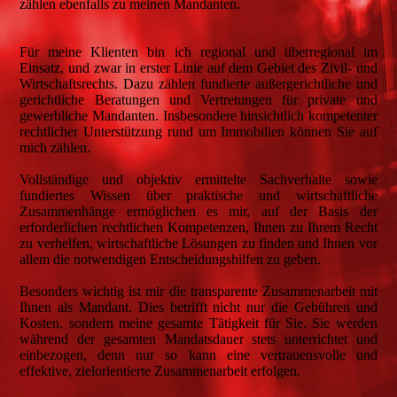
zählen ebenfalls zu meinen Mandanten.
Für meine Klienten bin ich regional und überregional im
Einsatz, und zwar in erster Linie auf dem Gebiet des Zivil- und
Wirtschaftsrechts. Dazu zählen fundierte außergerichtliche und
gerichtliche Beratungen und Vertretungen für private und
gewerbliche Mandanten. Insbesondere hinsichtlich kompetenter
rechtlicher Unterstützung rund um Immobilien können Sie auf
mich zählen.
Vollständige und objektiv ermittelte Sachverhalte sowie
fundiertes Wissen über praktische und wirtschaftliche
Zusammenhänge ermöglichen es mir, auf der Basis der
erforderlichen rechtlichen Kompetenzen, Ihnen zu Ihrem Recht
zu verhelfen, wirtschaftliche Lösungen zu finden und Ihnen vor
allem die notwendigen Entscheidungshilfen zu geben.
Besonders wichtig ist mir die transparente Zusammenarbeit mit
Ihnen als Mandant. Dies betrifft nicht nur die Gebühren und
Kosten, sondern meine gesamte Tätigkeit für Sie. Sie werden
während der gesamten Mandatsdauer stets unterrichtet und
einbezogen, denn nur so kann eine vertrauensvolle und
effektive, zielorientierte Zusammenarbeit erfolgen.