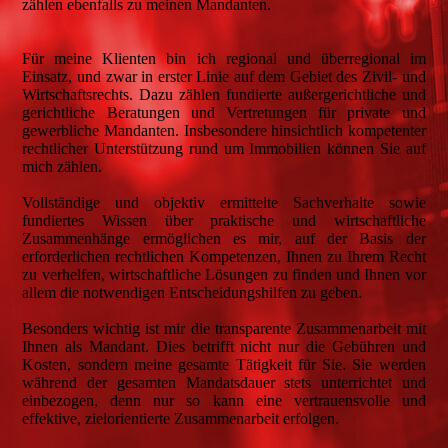
zählen ebenfalls zu meinen Mandanten.
Für meine Klienten bin ich regional und überregional im
Einsatz, und zwar in erster Linie auf dem Gebiet des Zivil- und
Wirtschaftsrechts. Dazu zählen fundierte außergerichtliche und
gerichtliche Beratungen und Vertretungen für private und
gewerbliche Mandanten. Insbesondere hinsichtlich kompetenter
rechtlicher Unterstützung rund um Immobilien können Sie auf
mich zählen.
Vollständige und objektiv ermittelte Sachverhalte sowie
fundiertes Wissen über praktische und wirtschaftliche
Zusammenhänge ermöglichen es mir, auf der Basis der
erforderlichen rechtlichen Kompetenzen, Ihnen zu Ihrem Recht
zu verhelfen, wirtschaftliche Lösungen zu finden und Ihnen vor
allem die notwendigen Entscheidungshilfen zu geben.
Besonders wichtig ist mir die transparente Zusammenarbeit mit
Ihnen als Mandant. Dies betrifft nicht nur die Gebühren und
Kosten, sondern meine gesamte Tätigkeit für Sie. Sie werden
während der gesamten Mandatsdauer stets unterrichtet und
einbezogen, denn nur so kann eine vertrauensvolle und
effektive, zielorientierte Zusammenarbeit erfolgen.