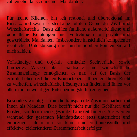
zählen ebenfalls zu meinen Mandanten.
Für meine Klienten bin ich regional und überregional im
Einsatz, und zwar in erster Linie auf dem Gebiet des Zivil- und
Wirtschaftsrechts. Dazu zählen fundierte außergerichtliche und
gerichtliche Beratungen und Vertretungen für private und
gewerbliche Mandanten. Insbesondere hinsichtlich kompetenter
rechtlicher Unterstützung rund um Immobilien können Sie auf
mich zählen.
Vollständige und objektiv ermittelte Sachverhalte sowie
fundiertes Wissen über praktische und wirtschaftliche
Zusammenhänge ermöglichen es mir, auf der Basis der
erforderlichen rechtlichen Kompetenzen, Ihnen zu Ihrem Recht
zu verhelfen, wirtschaftliche Lösungen zu finden und Ihnen vor
allem die notwendigen Entscheidungshilfen zu geben.
Besonders wichtig ist mir die transparente Zusammenarbeit mit
Ihnen als Mandant. Dies betrifft nicht nur die Gebühren und
Kosten, sondern meine gesamte Tätigkeit für Sie. Sie werden
während der gesamten Mandatsdauer stets unterrichtet und
einbezogen, denn nur so kann eine vertrauensvolle und
effektive, zielorientierte Zusammenarbeit erfolgen.