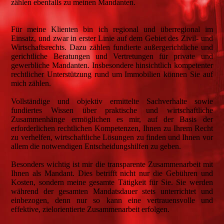
zählen ebenfalls zu meinen Mandanten.
Für meine Klienten bin ich regional und überregional im
Einsatz, und zwar in erster Linie auf dem Gebiet des Zivil- und
Wirtschaftsrechts. Dazu zählen fundierte außergerichtliche und
gerichtliche Beratungen und Vertretungen für private und
gewerbliche Mandanten. Insbesondere hinsichtlich kompetenter
rechtlicher Unterstützung rund um Immobilien können Sie auf
mich zählen.
Vollständige und objektiv ermittelte Sachverhalte sowie
fundiertes Wissen über praktische und wirtschaftliche
Zusammenhänge ermöglichen es mir, auf der Basis der
erforderlichen rechtlichen Kompetenzen, Ihnen zu Ihrem Recht
zu verhelfen, wirtschaftliche Lösungen zu finden und Ihnen vor
allem die notwendigen Entscheidungshilfen zu geben.
Besonders wichtig ist mir die transparente Zusammenarbeit mit
Ihnen als Mandant. Dies betrifft nicht nur die Gebühren und
Kosten, sondern meine gesamte Tätigkeit für Sie. Sie werden
während der gesamten Mandatsdauer stets unterrichtet und
einbezogen, denn nur so kann eine vertrauensvolle und
effektive, zielorientierte Zusammenarbeit erfolgen.