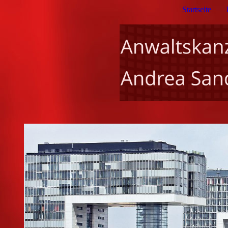
Startseite