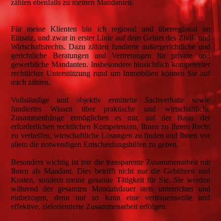
zählen ebenfalls zu meinen Mandanten.
Für meine Klienten bin ich regional und überregional im
Einsatz, und zwar in erster Linie auf dem Gebiet des Zivil- und
Wirtschaftsrechts. Dazu zählen fundierte außergerichtliche und
gerichtliche Beratungen und Vertretungen für private und
gewerbliche Mandanten. Insbesondere hinsichtlich kompetenter
rechtlicher Unterstützung rund um Immobilien können Sie auf
mich zählen.
Vollständige und objektiv ermittelte Sachverhalte sowie
fundiertes Wissen über praktische und wirtschaftliche
Zusammenhänge ermöglichen es mir, auf der Basis der
erforderlichen rechtlichen Kompetenzen, Ihnen zu Ihrem Recht
zu verhelfen, wirtschaftliche Lösungen zu finden und Ihnen vor
allem die notwendigen Entscheidungshilfen zu geben.
Besonders wichtig ist mir die transparente Zusammenarbeit mit
Ihnen als Mandant. Dies betrifft nicht nur die Gebühren und
Kosten, sondern meine gesamte Tätigkeit für Sie. Sie werden
während der gesamten Mandatsdauer stets unterrichtet und
einbezogen, denn nur so kann eine vertrauensvolle und
effektive, zielorientierte Zusammenarbeit erfolgen.