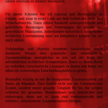
zählen ebenfalls zu meinen Mandanten.
Für meine Klienten bin ich regional und überregional im
Einsatz, und zwar in erster Linie auf dem Gebiet des Zivil- und
Wirtschaftsrechts. Dazu zählen fundierte außergerichtliche und
gerichtliche Beratungen und Vertretungen für private und
gewerbliche Mandanten. Insbesondere hinsichtlich kompetenter
rechtlicher Unterstützung rund um Immobilien können Sie auf
mich zählen.
Vollständige und objektiv ermittelte Sachverhalte sowie
fundiertes Wissen über praktische und wirtschaftliche
Zusammenhänge ermöglichen es mir, auf der Basis der
erforderlichen rechtlichen Kompetenzen, Ihnen zu Ihrem Recht
zu verhelfen, wirtschaftliche Lösungen zu finden und Ihnen vor
allem die notwendigen Entscheidungshilfen zu geben.
Besonders wichtig ist mir die transparente Zusammenarbeit mit
Ihnen als Mandant. Dies betrifft nicht nur die Gebühren und
Kosten, sondern meine gesamte Tätigkeit für Sie. Sie werden
während der gesamten Mandatsdauer stets unterrichtet und
einbezogen, denn nur so kann eine vertrauensvolle und
effektive, zielorientierte Zusammenarbeit erfolgen.