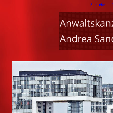
Startseite